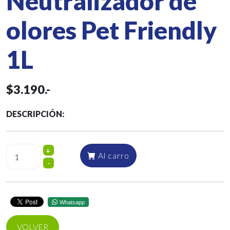
Neutralizador de
olores Pet Friendly
1L
$3.190.-
DESCRIPCIÓN:
+
Al carro
-
Whatsapp
VOLVER